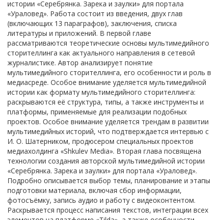
истории «Серебрянка. Зарека и заулки» для портала
«Ураловед». Работа состоит из введения, двух глав
(включающих 13 параграфов), заключения, списка
литературы и приложений. В первой главе
рассматриваются теоретические основы мультимедийного
сторителлинга как актуального направления в сетевой
журналистике. Автор анализирует понятие
мультимедийного сторителлинга, его особенности и роль в
медиасреде. Особое внимание уделяется мультимедийной
истории как формату мультимедийного сторителлинга:
раскрываются её структура, типы, а также инструменты и
платформы, применяемые для реализации подобных
проектов. Особое внимание уделяется трендам в развитии
мультимедийных историй, что подтверждается интервью с
И. О. Шатерником, продюсером специальных проектов
медиахолдинга «Shkulev Media». Вторая глава посвящена
технологии создания авторской мультимедийной истории
«Серебрянка. Зарека и заулки» для портала «Ураловед».
Подробно описывается выбор темы, планирование и этапы
подготовки материала, включая сбор информации,
фотосъёмку, запись аудио и работу с видеоконтентом.
Раскрывается процесс написания текстов, интеграции всех
элементов на платформе «Tilda», а также особенности