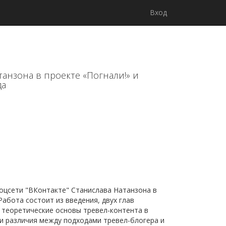
Вход
анзона в проекте «Погнали!» и
да
соцсети "ВКонтакте" Станислава Натанзона в
Работа состоит из введения, двух глав
 теоретические основы тревел-контента в
и различия между подходами тревел-блогера и