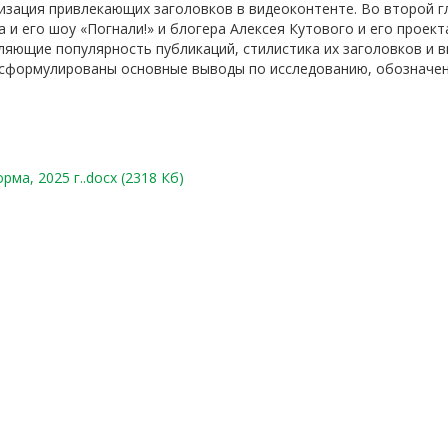
изация привлекающих заголовков в видеоконтенте. Во второй г
и его шоу «Погнали!» и блогера Алексея Кутового и его проект
ляющие популярность публикаций, стилистика их заголовков и
 сформулированы основные выводы по исследованию, обозначе
ма, 2025 г..docx (2318 Кб)